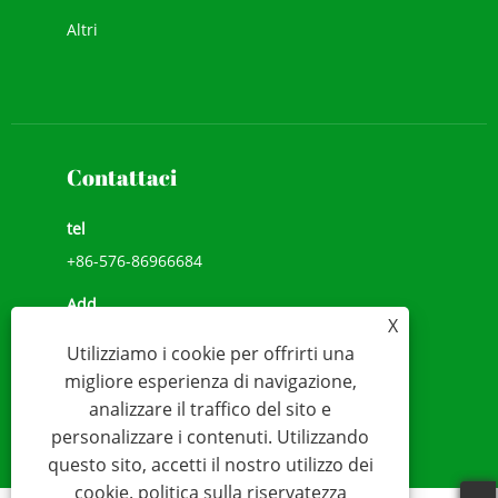
Altri
Contattaci
tel
+86-576-86966684
Add
X
NO.1039, JIULONG AVENUE, VIA CHENGXI,
Utilizziamo i cookie per offrirti una
WENLING, ZHEJIANG, CINA(317500)
migliore esperienza di navigazione,
E-mail
analizzare il traffico del sito e
personalizzare i contenuti. Utilizzando
sales@younio.com
questo sito, accetti il ​​nostro utilizzo dei
cookie.
politica sulla riservatezza