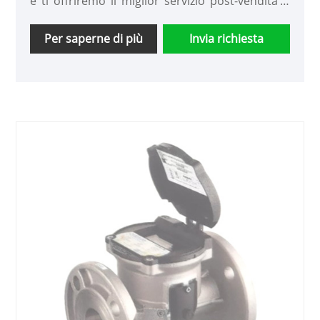
e ti offriremo il miglior servizio post-vendita e
consegne puntuali.
Per saperne di più
Invia richiesta